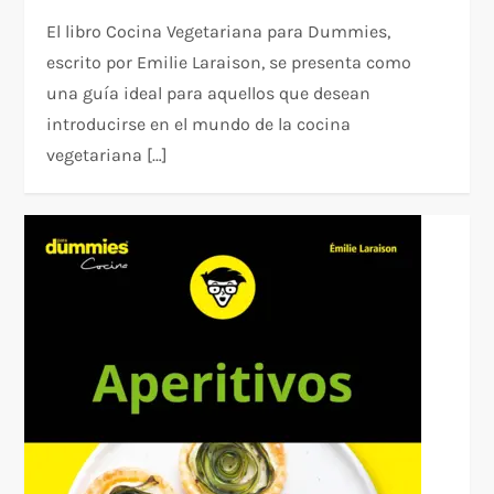
El libro Cocina Vegetariana para Dummies,
escrito por Emilie Laraison, se presenta como
una guía ideal para aquellos que desean
introducirse en el mundo de la cocina
vegetariana […]