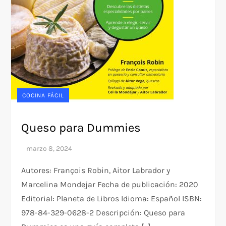
COCINA FÁCIL
Queso para Dummies
Autores: François Robin, Aitor Labrador y
Marcelina Mondejar Fecha de publicación: 2020
Editorial: Planeta de Libros Idioma: Español ISBN:
978-84-329-0628-2 Descripción: Queso para