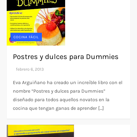
COCINA FÁCIL
Postres y dulces para Dummies
Eva Arguiñano ha creado un increíble libro con el
nombre “Postres y dulces para Dummies”
diseñado para todos aquellos novatos en la
cocina que tengan ganas de aprender […]