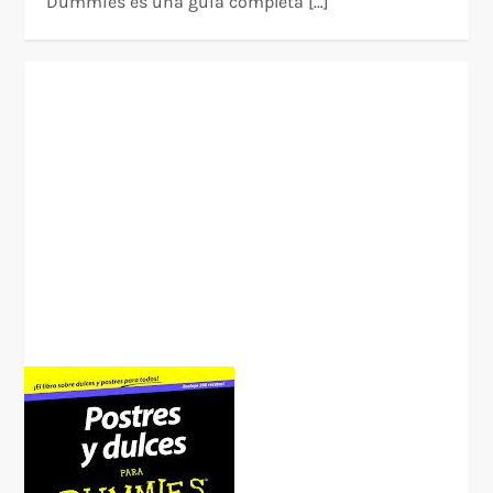
Dummies es una guía completa […]