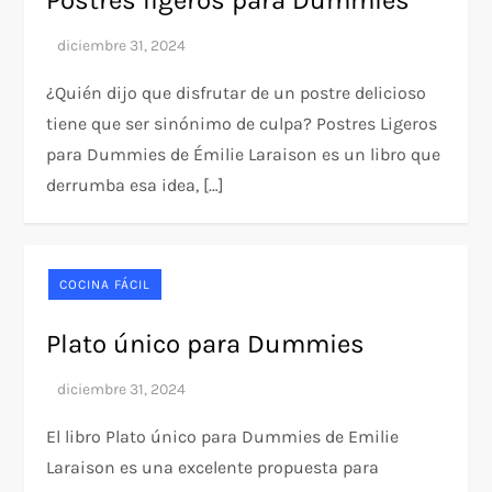
Postres ligeros para Dummies
¿Quién dijo que disfrutar de un postre delicioso
tiene que ser sinónimo de culpa? Postres Ligeros
para Dummies de Émilie Laraison es un libro que
derrumba esa idea, […]
COCINA FÁCIL
Plato único para Dummies
El libro Plato único para Dummies de Emilie
Laraison es una excelente propuesta para