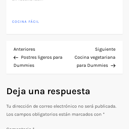
complicarse la vida.
Publicado en enero de
2019, este libro se
COCINA FÁCIL
presenta como una
solución práctica para
quienes son
apasionados de la
comida, pero se…
N
Entrada
Siguie
Anteriores
Siguiente
anterior
entra
Postres ligeros para
Cocina vegetariana
a
Dummies
para Dummies
v
Deja una respuesta
e
g
Tu dirección de correo electrónico no será publicada.
Los campos obligatorios están marcados con
*
a