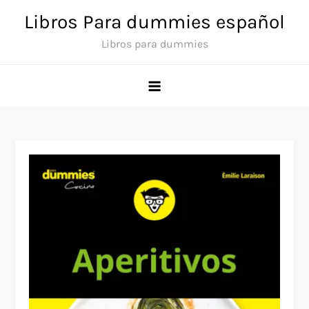
Saltar
Libros Para dummies español
al
Libros para dummies
contenido