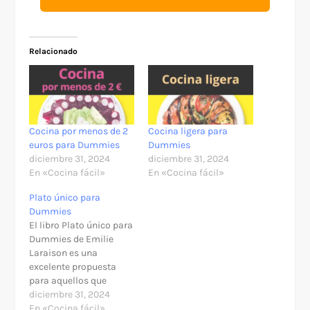
Relacionado
Cocina por menos de 2
Cocina ligera para
euros para Dummies
Dummies
diciembre 31, 2024
diciembre 31, 2024
En «Cocina fácil»
En «Cocina fácil»
Plato único para
Dummies
El libro Plato único para
Dummies de Emilie
Laraison es una
excelente propuesta
para aquellos que
desean adentrarse en el
diciembre 31, 2024
mundo de la cocina sin
En «Cocina fácil»