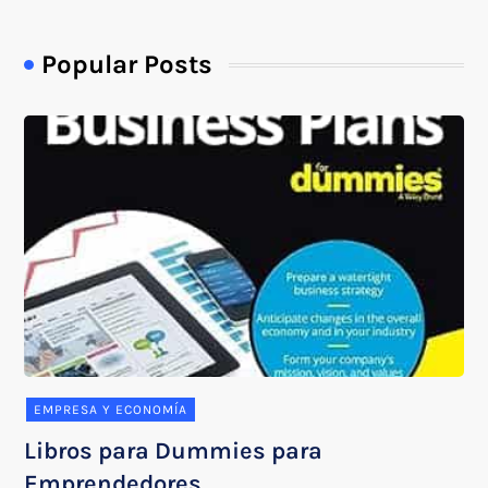
Popular Posts
EMPRESA Y ECONOMÍA
Libros para Dummies para
Emprendedores