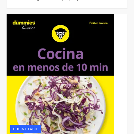
COCINA FÁCIL