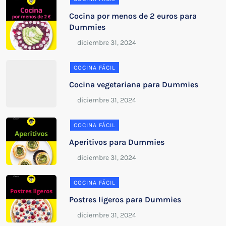
Cocina por menos de 2 euros para
Dummies
COCINA FÁCIL
Cocina vegetariana para Dummies
COCINA FÁCIL
Aperitivos para Dummies
COCINA FÁCIL
Postres ligeros para Dummies