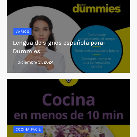
VARIOS
Lengua de signos española para
Dummies
COCINA FÁCIL