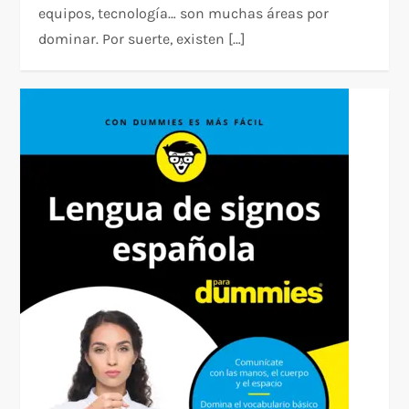
equipos, tecnología… son muchas áreas por
dominar. Por suerte, existen […]