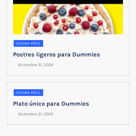
COCINA FÁCIL
Postres ligeros para Dummies
COCINA FÁCIL
Plato único para Dummies