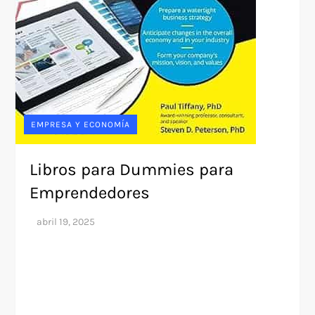
EMPRESA Y ECONOMÍA
Libros para Dummies para
Emprendedores