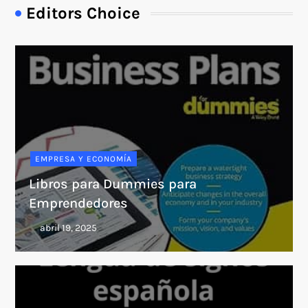
Editors Choice
EMPRESA Y ECONOMÍA
Libros para Dummies para
Emprendedores