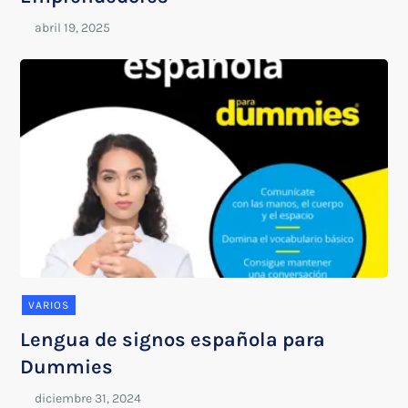
VARIOS
Lengua de signos española para
Dummies