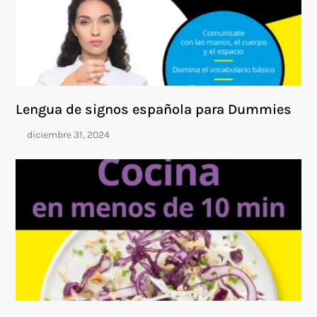
Lengua de signos española para Dummies