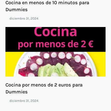
Cocina en menos de 10 minutos para
Dummies
Cocina por menos de 2 euros para
Dummies