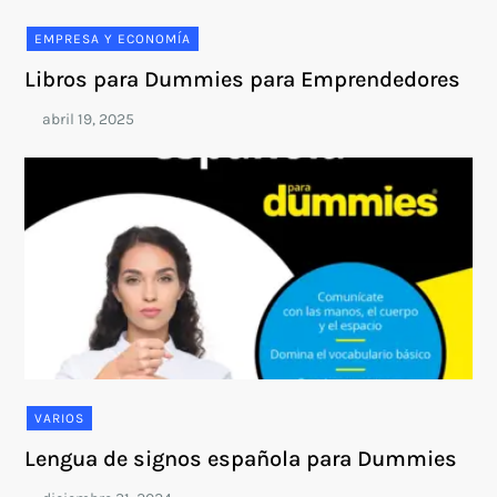
EMPRESA Y ECONOMÍA
Libros para Dummies para Emprendedores
VARIOS
Lengua de signos española para Dummies