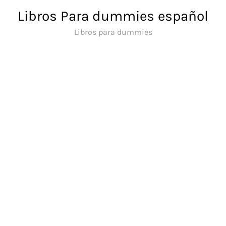
Saltar
Libros Para dummies español
al
Libros para dummies
contenido