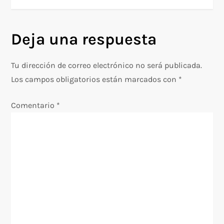
v
Deja una respuesta
e
g
Tu dirección de correo electrónico no será publicada.
Los campos obligatorios están marcados con
*
a
Comentario
*
c
i
ó
n
d