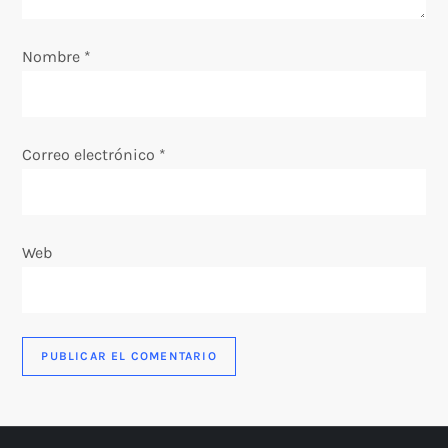
e
e
Nombre
*
n
t
Correo electrónico
*
r
a
Web
d
a
s