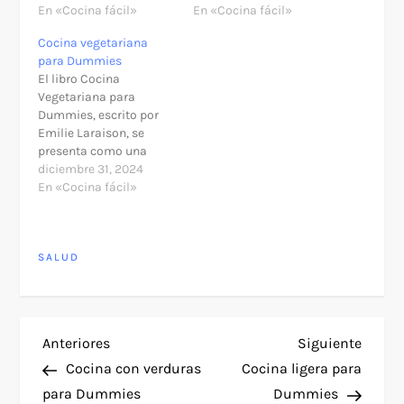
En «Cocina fácil»
En «Cocina fácil»
Cocina vegetariana
para Dummies
El libro Cocina
Vegetariana para
Dummies, escrito por
Emilie Laraison, se
presenta como una
guía ideal para aquellos
diciembre 31, 2024
que desean introducirse
En «Cocina fácil»
en el mundo de la
cocina vegetariana sin
complicaciones. Con 96
SALUD
páginas llenas de
recetas fáciles de
preparar, este libro es
una excelente opción
tanto para
N
Entrada
Siguie
Anteriores
Siguiente
principiantes como
anterior
entra
para…
Cocina con verduras
Cocina ligera para
a
para Dummies
Dummies