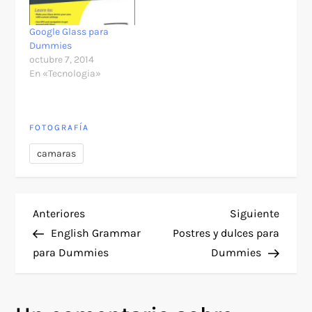
Google Glass para
Dummies
octubre 7, 2014
En «Tecnologia»
FOTOGRAFÍA
camaras
N
Entrada
Siguie
Anteriores
Siguiente
anterior
entra
English Grammar
Postres y dulces para
a
para Dummies
Dummies
v