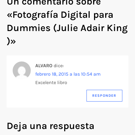
Un comentario sobre
e
«
Fotografía Digital para
g
Dummies (Julie Adair King
a
)
»
c
i
ALVARO
dice:
ó
febrero 18, 2015 a las 10:54 am
Excelente libro
n
RESPONDER
d
e
Deja una respuesta
e