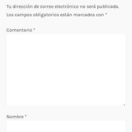
n
Tu dirección de correo electrónico no será publicada.
Los campos obligatorios están marcados con
*
t
Comentario
*
r
a
d
a
s
Nombre
*