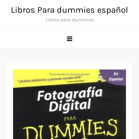
Saltar
Libros Para dummies español
al
Libros para dummies
contenido